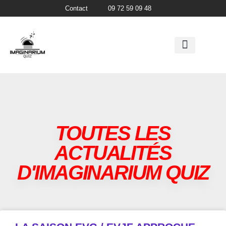
Contact
09 72 59 09 48
IMAGINARIUM QUIZ
TOUTES LES
ACTUALITÉS
D'IMAGINARIUM QUIZ