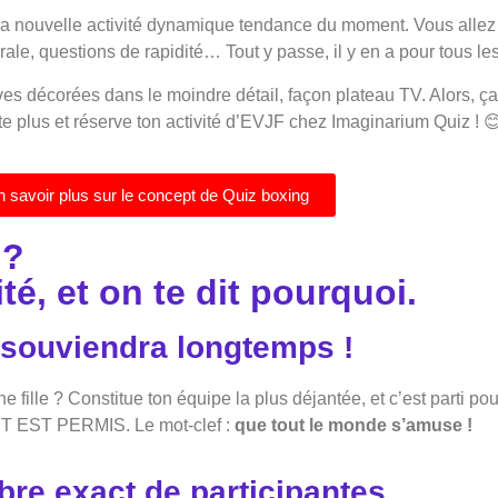
a nouvelle activité dynamique tendance du moment. Vous allez d
rale, questions de rapidité… Tout y passe, il y en a pour tous le
es décorées dans le moindre détail, façon plateau TV. Alors, ça
e plus et réserve ton activité d’EVJF chez Imaginarium Quiz ! 
 savoir plus sur le concept de Quiz boxing
 ?
té, et on te dit pourquoi.
n souviendra longtemps !
ne fille ? Constitue ton équipe la plus déjantée, et c’est parti 
OUT EST PERMIS. Le mot-clef :
que tout le monde s’amuse !
bre exact de participantes