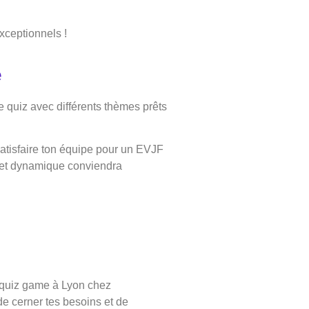
xceptionnels !
e
e quiz avec différents thèmes prêts
satisfaire ton équipe pour un EVJF
ée et dynamique conviendra
F quiz game à Lyon chez
de cerner tes besoins et de