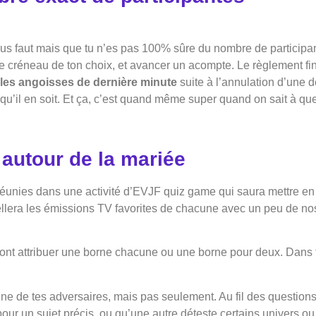
vous faut mais que tu n’es pas 100% sûre du nombre de particip
le créneau de ton choix, et avancer un acompte. Le règlement fin
 les angoisses de dernière minute
suite à l’annulation d’une d
’il en soit. Et ça, c’est quand même super quand on sait à quel po
 autour de la mariée
éunies dans une activité d’EVJF quiz game qui saura mettre en
llera les émissions TV favorites de chacune avec un peu de nost
rront attribuer une borne chacune ou une borne pour deux. Dans
cune de tes adversaires, mais pas seulement. Au fil des question
r un sujet précis, ou qu’une autre déteste certains univers ou 